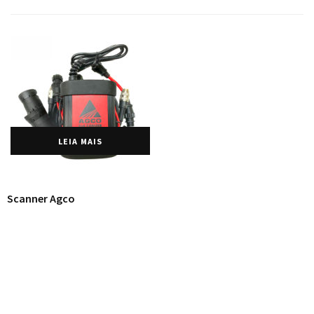
2
4
5
6
columns
LEIA MAIS
Scanner Agco