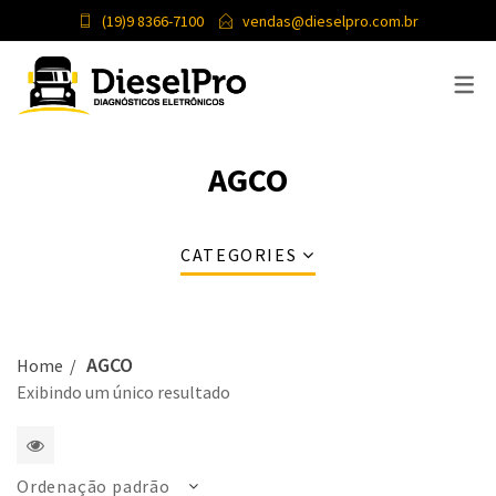
(19)9 8366-7100
vendas@dieselpro.com.br
ATENDIMENTO AO CLIENTE
POLÍTICA DE DEVOLUÇÃO
AGCO
POLÍTICA DE PRIVACIDADE
TERMOS E CONDIÇÕES
CATEGORIES
AGCO
Home
Exibindo um único resultado
1
Ordenação padrão