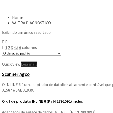
Home
VALTRA DIAGNOSTICO
Exibindo um único resultado
1
2
3
4
5
6
columns
Quick View
Leia mais
Scanner Agco
O INLINE 6 é um adaptador de datalink altamente confiável que
J1587 e SAE J1939.
O kit de produto INLINE 6 (P / N 2892092) inclui:
Adaptador de enlace de dados INLINE 6 (P / N 2892093)