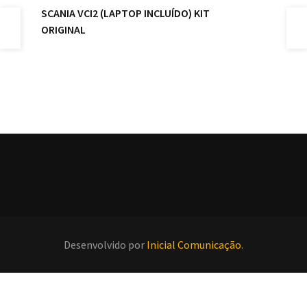
SCANIA VCI2 (LAPTOP INCLUÍDO) KIT
ORIGINAL
SC
OR
Desenvolvido por
Inicial Comunicação
.