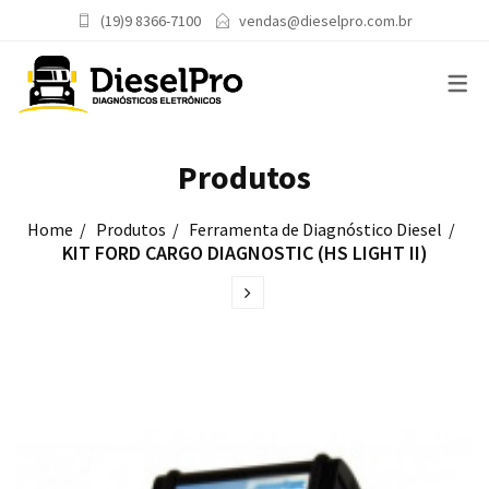
(19)9 8366-7100
vendas@dieselpro.com.br
ATENDIMENTO AO CLIENTE
POLÍTICA DE DEVOLUÇÃO
Produtos
POLÍTICA DE PRIVACIDADE
TERMOS E CONDIÇÕES
Home
Produtos
Ferramenta de Diagnóstico Diesel
KIT FORD CARGO DIAGNOSTIC (HS LIGHT II)